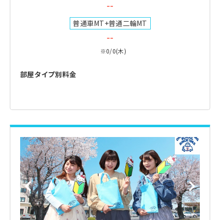
--
普通車MT+普通二輪MT
--
※0/0(木)
部屋タイプ別料金