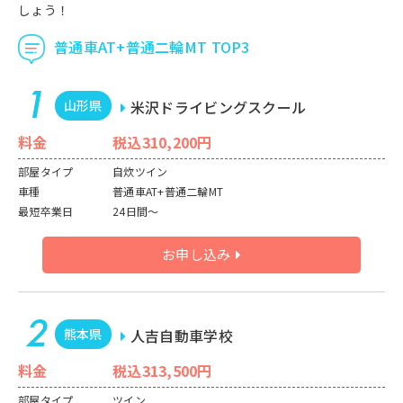
しょう！
普通車AT+普通二輪MT TOP3
山形県
米沢ドライビングスクール
料金
税込310,200円
部屋タイプ
自炊ツイン
車種
普通車AT+普通二輪MT
最短卒業日
24日間～
お申し込み
熊本県
人吉自動車学校
料金
税込313,500円
部屋タイプ
ツイン