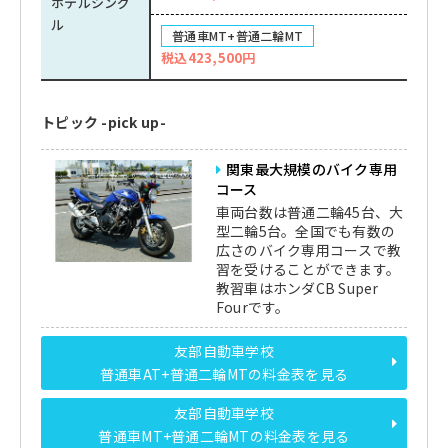
ホテルシング
ル
普通車MT+普通二輪MT
税込423,500円
トピック -pick up-
関東最大規模のバイク専用
コース
車両台数は普通二輪45台、大
型二輪5台。全国でも有数の
広さのバイク専用コースで教
習を受けることができます。
教習車はホンダCB Super
Fourです。
友部自動車学校
普通車AT+普通二輪MTの料金表を見る
友部自動車学校
普通車MT+普通二輪MTの料金表を見る