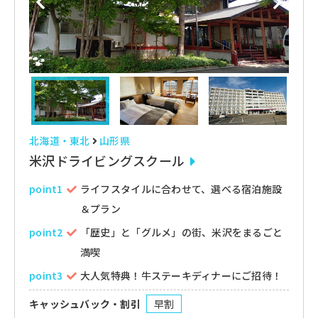
北海道・東北
山形県
米沢ドライビングスクール
point1
ライフスタイルに合わせて、選べる宿泊施設
＆プラン
point2
「歴史」と「グルメ」の街、米沢をまるごと
満喫
point3
大人気特典！牛ステーキディナーにご招待！
キャッシュバック・割引
早割