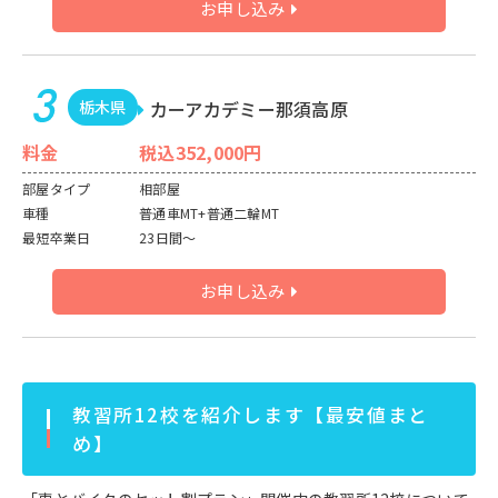
お申し込み
栃木県
カーアカデミー那須高原
料金
税込352,000円
部屋タイプ
相部屋
車種
普通車MT+普通二輪MT
最短卒業日
23日間～
お申し込み
教習所12校を紹介します【最安値まと
め】