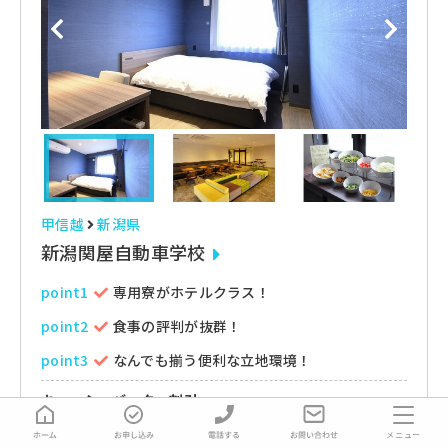
甲信越
新潟県
新潟関屋自動車学校
point1
専用寮がホテルクラス！
point2
食事の評判が抜群！
point3
なんでも揃う便利な立地環境！
キャッシュバック・割引
メニュー