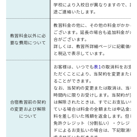
学校により入校日が異なりますので、詳
途ご連絡いたします。
教習料金の他に、その他の料金がかかる
ございます。延長の場合も追加料金がか
教習料金以外に必
合がございます。
要な費用について
詳しくは、教習所詳細ページに記載価格
と税込で表示しています。
お客様は、いつでも
表1
の取消料をお支
ただくことにより、当契約を変更または
ることができます。
なお、当契約の変更または取消は、当社
時間内に限りお受けします。当契約が変
合宿教習前の契約
は解除されたときは、すでにお支払いい
の変更および解除
ている場合は料金の全額または申込金か
について
料を差し引いた残額を返金します。但し
免許クレジット（分割払い）・クレジッ
ドによるお支払いの場合は、下記取消料