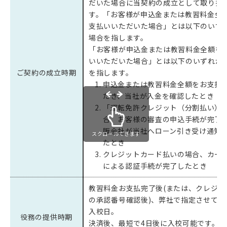
だいた場合に当契約の成立として取り扱
す。「お客様が申込金または教習料金全
支払いいただいた場合」とは以下のいず
場合を指します。
「お客様が申込金または教習料金全額を
いいただいた場合」とは以下のいずれか
ご契約の成立時期
を指します。
申込金または教習料金全額をお支払
だき、当社が入金を確認したとき
「運転免許クレジット（分割払い）
合、お客様の審査の申込手続が完了
販会社が当社へローン引き受け通知
スクロールできます
たとき
クレジットカード払いの場合、カー
による認証手続が完了したとき
教習料金お支払完了後(または、クレジッ
の承認番号確認後)、弊社で指定させてい
入校日。
役務の提供時期
決済後、最短で4日後に入校可能です。但