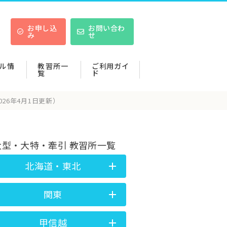
お申し込
お問い合わ
み
せ
ル情
教習所一
ご利用ガイ
覧
ド
26年4月1日更新）
大型・大特・牽引 教習所一覧
北海道・東北
関東
甲信越