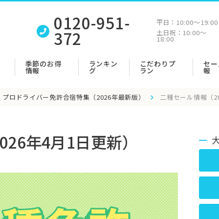
0120-951-
平日：
10:00〜19:00
372
土日祝：
10:00〜
18:00
季節のお得
ランキン
こだわりプ
セー
情報
グ
ラン
報
プロドライバー免許合宿特集（2026年最新版）
二種セール情報（20
026年4月1日更新）