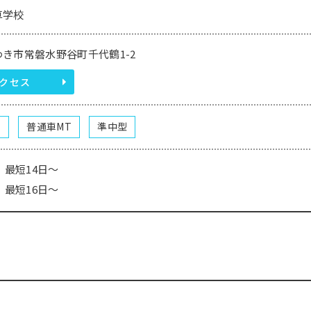
車学校
き市常磐水野谷町千代鶴1-2
クセス
T
普通車MT
準中型
最短14日～
最短16日～