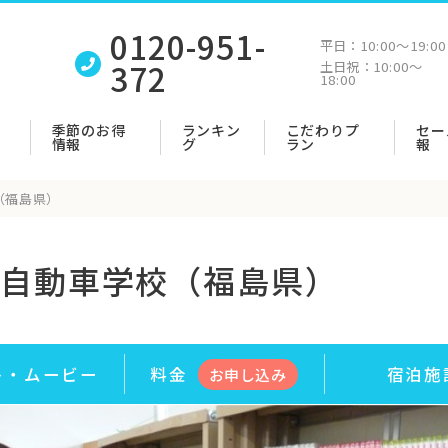
0120-951-
平日：
10:00〜19:00
372
土日祝：
10:00〜
18:00
季節のお得
ランキン
こだわりプ
セー
情報
グ
ラン
報
（福島県）
自動車学校（福島県）
ト・
ムービー
料金
宿泊施
お申
し
込み