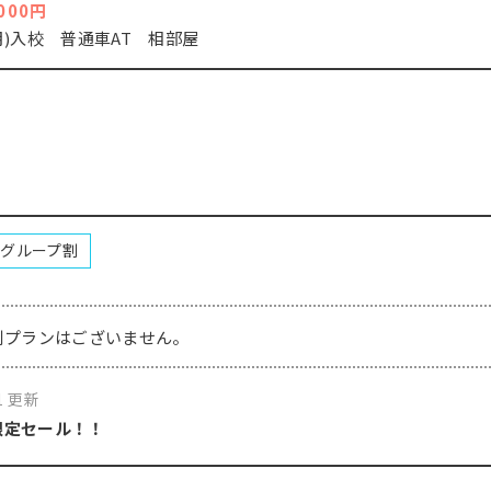
000円
(月)入校 普通車AT 相部屋
グループ割
別プランはございません。
21 更新
限定セール！！