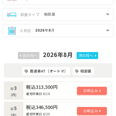
部屋タイプ
入校日
2026年8月
前の月へ
次の月へ
普通車AT（オートマ）
相部屋
税込313,500円
3
8/
お申込み
最短卒業日 8/18
(月)
税込346,500円
5
8/
お申込み
最短卒業日 8/20
(水)