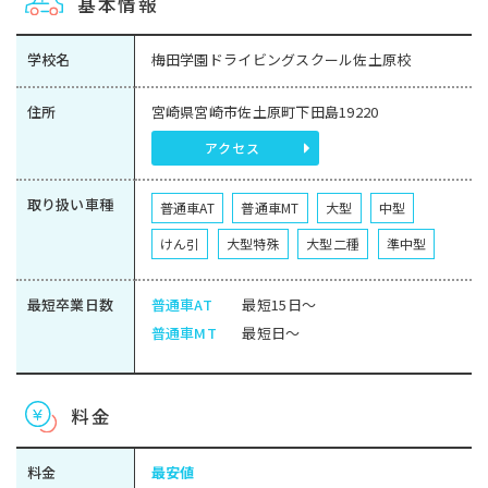
基本情報
学校名
梅田学園ドライビングスクール佐土原校
住所
宮崎県宮崎市佐土原町下田島19220
アクセス
取り扱い車種
普通車AT
普通車MT
大型
中型
けん引
大型特殊
大型二種
準中型
最短卒業日数
普通車AT
最短15日～
普通車MT
最短日～
料金
料金
最安値