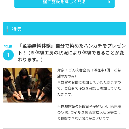
宿泊施設を詳しく見る
特典
『藍染無料体験』自分で染めたハンカチをプレゼン
特典
ト！ (※体験工房の状況により体験できることが変
1
わります。)
対象：ご入校者全員（滞在中1回・ご希
望の方のみ）
※教習の合間に参加していただきますの
で、ご自身で予定を確認し参加していた
だきます。
※体験施設の休館日や予約状況、染色液
の状態､ウイルス感染症拡大状況等によ
り体験できない場合がございます。