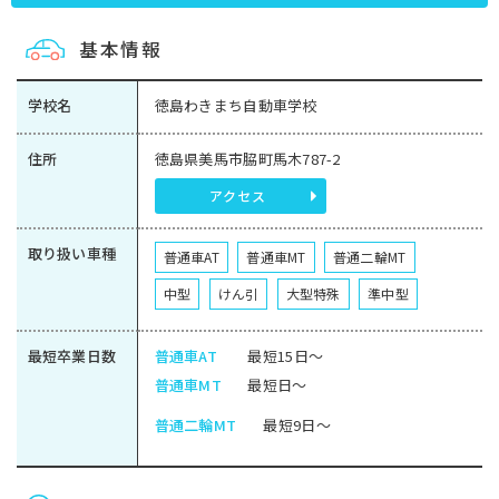
基本情報
学校名
徳島わきまち自動車学校
住所
徳島県美馬市脇町馬木787-2
アクセス
取り扱い車種
普通車AT
普通車MT
普通二輪MT
中型
けん引
大型特殊
準中型
最短卒業日数
普通車AT
最短15日～
普通車MT
最短日～
普通二輪MT
最短9日～