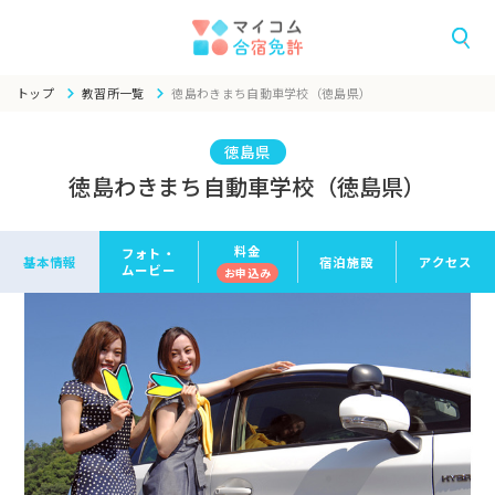
トップ
教習所一覧
徳島わきまち自動車学校（徳島県）
徳島県
徳島わきまち自動車学校（徳島県）
料金
フォト・
基本情報
宿泊施設
アクセス
ムービー
お申
込み