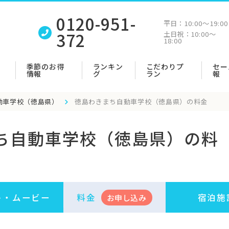
0120-951-
平日：
10:00〜19:00
372
土日祝：
10:00〜
18:00
季節のお得
ランキン
こだわりプ
セー
情報
グ
ラン
報
動車学校（徳島県）
徳島わきまち自動車学校（徳島県）の料金
ち自動車学校（徳島県）の料
ト・
ムービー
料金
宿泊施
お申
し
込み