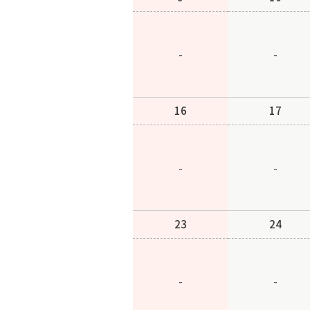
-
-
16
17
-
-
23
24
-
-