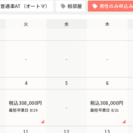
普通車AT（オートマ）
相部屋
男性のみ申込
火
水
木
-
-
-
4
5
6
税込308,000円
税込308,000円
-
最短卒業日 8/19
最短卒業日 8/21
11
12
13