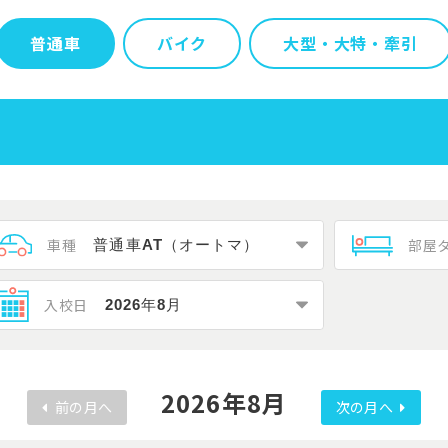
普通車
バイク
大型・大特・牽引
車種
部屋
入校日
2026年8月
前の月へ
次の月へ