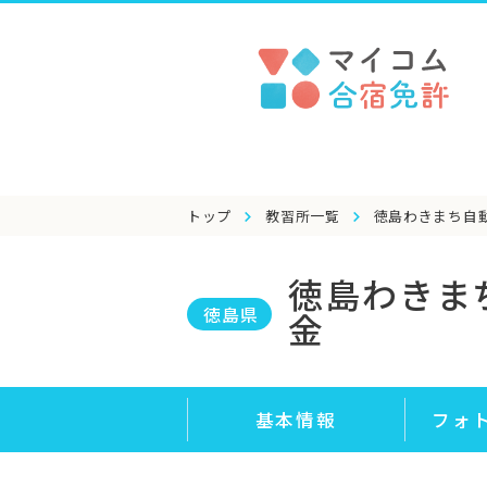
トップ
教習所一覧
徳島わきまち自
徳島わきま
徳島県
金
基本情報
フォ