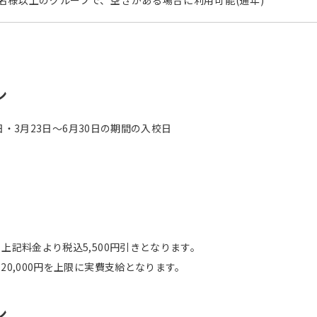
名様以上のグループで、空きがある場合に利用可能(通年)
ン
日・3月23日～6月30日の期間の入校日
）
）
）
）
）
上記料金より税込5,500円引きとなります。
0,000円を上限に実費支給となります。
ン