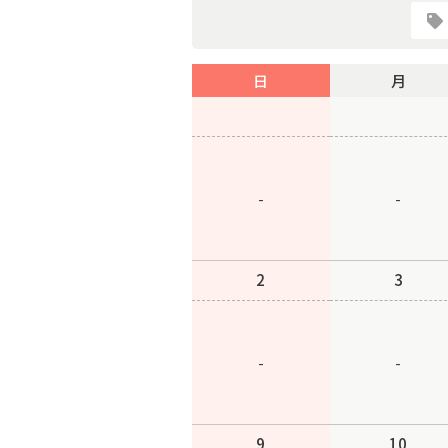
日
月
-
-
2
3
-
-
9
10