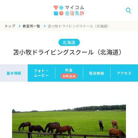
トップ
教習所一覧
苫小牧ドライビングスクール（北海道）
北海道
苫小牧ドライビングスクール（北海道）
料金
フォト・
基本情報
宿泊施設
アクセス
ムービー
お申
込み