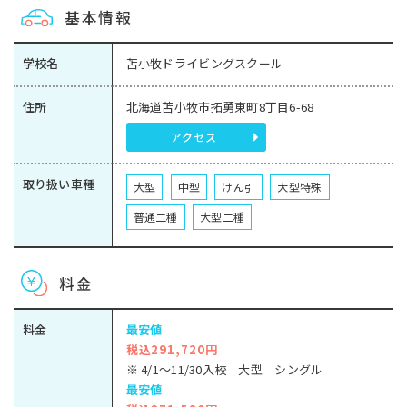
基本情報
学校名
苫小牧ドライビングスクール
住所
北海道苫小牧市拓勇東町8丁目6-68
アクセス
取り扱い車種
大型
中型
けん引
大型特殊
普通二種
大型二種
料金
料金
最安値
税込291,720円
※ 4/1～11/30入校 大型 シングル
最安値