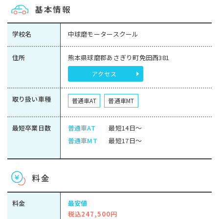
基本情報
学校名
中球磨モータースクール
住所
熊本県球磨郡あさぎり町免田西381
アクセス
取り扱い車種
普通車AT
普通車MT
最短卒業日数
普通車AT
最短14日～
普通車MT
最短17日～
料金
料金
最安値
税込247,500円