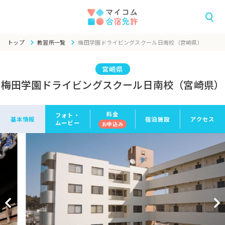
トップ
教習所一覧
梅田学園ドライビングスクール日南校（宮崎県）
宮崎県
梅田学園ドライビングスクール日南校（宮崎県）
料金
フォト・
基本情報
宿泊施設
アクセス
ムービー
お申
込み