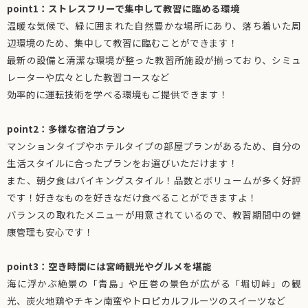
point1：ストレスフリーで集中して教習に臨める環境
温暖な気候で、緑に囲まれた自然豊かな場所にあり、落ち着いた周
辺環境のため、集中して教習に臨むことができます！
最新の設備と清潔な環境が整った教習所施設が揃っており、シミュ
レーターや広々とした教習コースなど
効率的に運転技術を学べる環境もご提供できます！
point2：多様な宿泊プラン
マンションタイプやホテルタイプの部屋プランがあるため、自分の
生活スタイルに合ったプランをお選びいただけます！
また、朝夕食はバイキングスタイル！品数とボリュームが多く好評
です！好きなものを好きなだけ食べることができますよ！
バランスの取れたメニューが用意されているので、教習期間中の健
康管理も安心です！
point3：空き時間には宮崎観光やグルメを堪能
海に浮かぶ絶景の「青島」や圧巻の景色が広がる「堀切峠」の観
光、炭火地鶏やチキン南蛮やトロピカルフルーツのスイーツなど