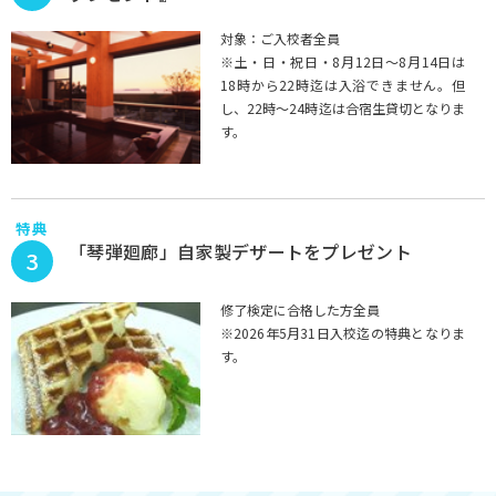
対象：ご入校者全員
※土・日・祝日・8月12日～8月14日は
18時から22時迄は入浴できません。但
し、22時～24時迄は合宿生貸切となりま
す。
特典
「琴弾廻廊」自家製デザートをプレゼント
3
修了検定に合格した方全員
※2026年5月31日入校迄の特典となりま
す。