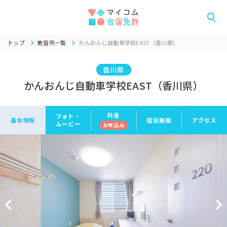
トップ
教習所一覧
かんおんじ自動車学校EAST（香川県）
香川県
かんおんじ自動車学校EAST（香川県）
料金
フォト・
基本情報
宿泊施設
アクセス
ムービー
お申
込み