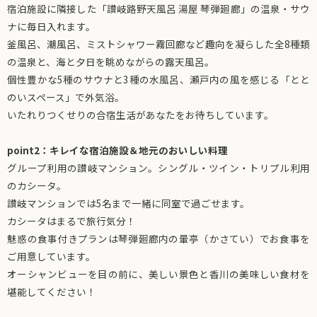
宿泊施設に隣接した「讃岐路野天風呂 湯屋 琴弾廻廊」の温泉・サウ
ナに毎日入れます。
釜風呂、潮風呂、ミストシャワー霧回廊など趣向を凝らした全8種類
の温泉と、海と夕日を眺めながらの露天風呂。
個性豊かな5種のサウナと3種の水風呂、瀬戸内の風を感じる「とと
のいスペース」で外気浴。
いたれりつくせりの合宿生活があなたをお待ちしています。
point2：キレイな宿泊施設＆地元のおいしい料理
グループ利用の讃岐マンション。シングル・ツイン・トリプル利用
のカシータ。
讃岐マンションでは5名まで一緒に同室で過ごせます。
カシータはまるで旅行気分！
魅惑の食事付きプランは琴弾廻廊内の暈亭（かさてい）でお食事を
ご用意しています。
オーシャンビューを目の前に、美しい景色と香川の美味しい食材を
堪能してください！