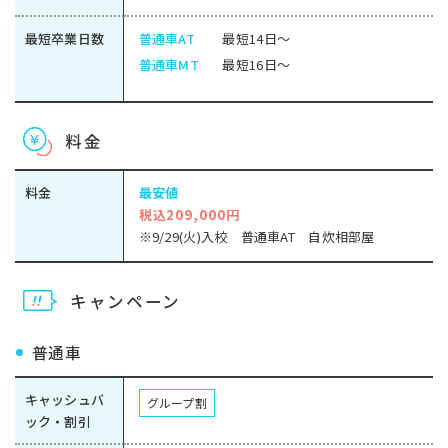
最短卒業日数
普通車AT
最短14日～
普通車MT
最短16日～
料金
料金
最安値
税込209,000円
※9/29(火)入校 普通車AT 自炊相部屋
キャンペーン
普通車
キャッシュバ
グループ割
ック・割引