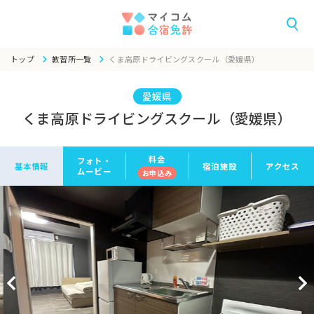
トップ
教習所一覧
くま高原ドライビングスクール（愛媛県）
愛媛県
くま高原ドライビングスクール（愛媛県）
料金
フォト・
基本情報
宿泊施設
アクセス
ムービー
お申
込み