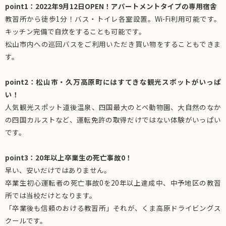
point1：2022年9月12日OPEN！アパートメントタイプの専用宿舎
教習所から徒歩1分！バス・トイレ各室設置。Wi-Fi利用可能です。
キッチン完備で自炊をすることも可能です。
松山市内への巡回バスをご利用いただき買い物をすることもできま
す。
point2：松山市・久万高原町にはすてきな観光スポットがいっぱ
い！
人気観光スポット道後温泉、四国最大のとべ動物園、大自然のなか
の四国カルストなど、運転免許の取得だけではない体験がいっぱい
です。
point3：20年以上卒業生の死亡事故0！
早い、安いだけではありません。
卒業生初心運転者の死亡事故0を20年以上達成中、中予地区の教習
所では当校だけとなります。
「卒業後も信頼のおける教習所」それが、くま高原ドライビングス
クールです。