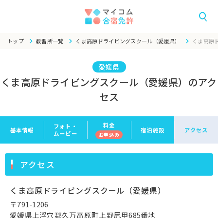
トップ
教習所一覧
くま高原ドライビングスクール（愛媛県）
くま高原
愛媛県
くま高原ドライビングスクール（愛媛県）のアク
セス
料金
フォト・
基本情報
宿泊施設
アクセス
ムービー
お申
込み
アクセス
くま高原ドライビングスクール（愛媛県）
〒791-1206
愛媛県上浮穴郡久万高原町上野尻甲685番地