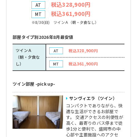
税込328,900円
AT
税込361,900円
MT
※8/30(日) ツインＡ（朝・夕食なし）
部屋タイプ別2026年8月最安値
ツインＡ
税込328,900円
AT
（朝・夕食な
し）
税込361,900円
MT
ツイン部屋 -pick up-
サンヴィエラ（ツイン）
コンパクトでありながら、快
適な生活ができるお部屋で
す。 交通アクセスの利便性が
高く、最寄りのバス停まで徒
歩1分と便利で、盛岡市の中
心部や主要施設へのアクセ