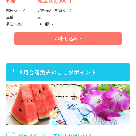
料金
税込300,000円
部屋タイプ
相部屋A（朝食なし）
車種
AT
最短卒業日
16日間～
お申し込み
8月合宿免許のここがポイント！
どれぐらい前に予約すればいい？