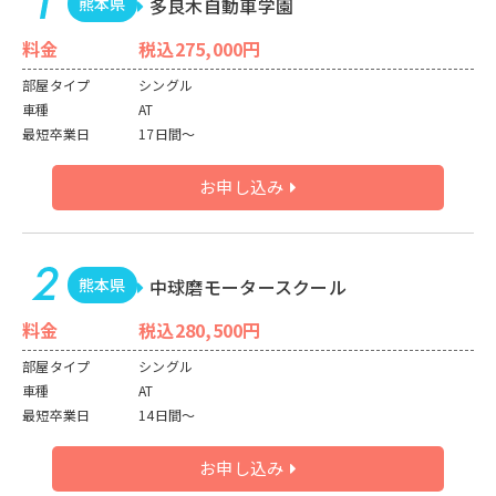
熊本県
多良木自動車学園
料金
税込275,000円
部屋タイプ
シングル
車種
AT
最短卒業日
17日間～
お申し込み
熊本県
中球磨モータースクール
料金
税込280,500円
部屋タイプ
シングル
車種
AT
最短卒業日
14日間～
お申し込み