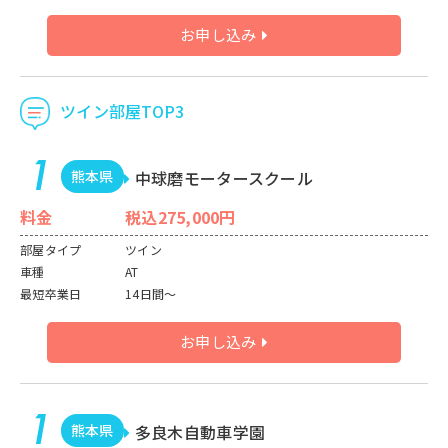
お申し込み
ツイン部屋TOP3
熊本県
中球磨モータースクール
料金
税込275,000円
部屋タイプ
ツイン
車種
AT
最短卒業日
14日間～
お申し込み
熊本県
多良木自動車学園