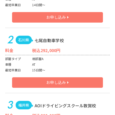
最短卒業日
14日間～
お申し込み
石川県
七尾自動車学校
料金
税込292,000円
部屋タイプ
相部屋A
車種
AT
最短卒業日
15日間～
お申し込み
福井県
AOIドライビングスクール敦賀校