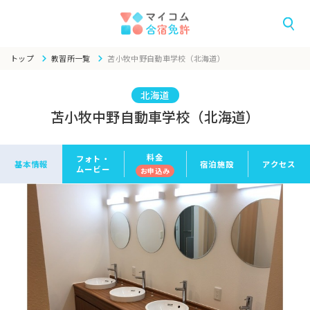
トップ
教習所一覧
苫小牧中野自動車学校（北海道）
北海道
苫小牧中野自動車学校（北海道）
料金
フォト・
基本情報
宿泊施設
アクセス
ムービー
お申
込み