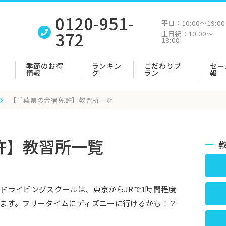
0120-951-
平日：
10:00〜19:00
372
土日祝：
10:00〜
18:00
季節のお得
ランキン
こだわりプ
セー
情報
グ
ラン
報
【千葉県の合宿免許】教習所一覧
許】教習所一覧
ドライビングスクールは、東京からJRで1時間程度
ます。フリータイムにディズニーに行けるかも！？