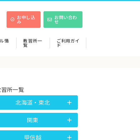
お申し込
お問い合わ
み
せ
ル情
教習所一
ご利用ガイ
覧
ド
教習所一覧
北海道・東北
関東
甲信越