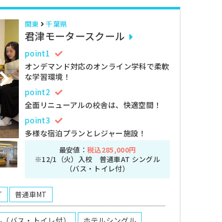
関東
千葉県
君津モータースクール
point1
オンデマンド対応のオンライン学科で柔軟
な学習環境！
point2
全面リニューアルの校舎は、快適空間！
point3
多様な宿泊プランとレジャー施設！
最安値：
税込285,000円
※12/1（火）入校 普通車AT シングル
（バス・トイレ付）
T
普通車MT
ル（バス・トイレ付）
ホテルシングル