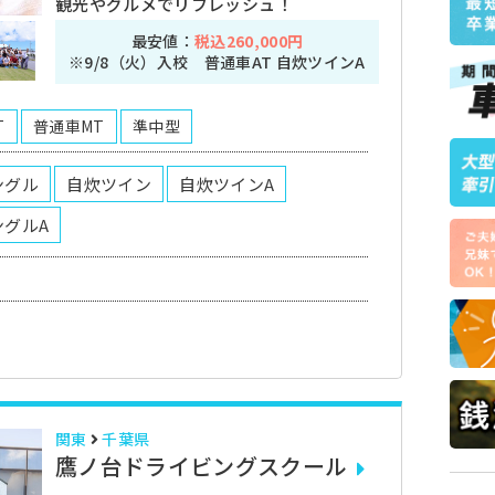
観光やグルメでリフレッシュ！
最安値：
税込260,000円
※9/8（火）入校 普通車AT 自炊ツインA
T
普通車MT
準中型
ングル
自炊ツイン
自炊ツインA
ングルA
関東
千葉県
鷹ノ台ドライビングスクール