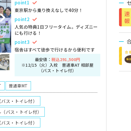
point1
東京駅から乗り換えなしで40分！
point2
人気の特典1日フリータイム。ディズニー
にも行ける！
point3
宿舎はすべて徒歩で行けるから便利です
最安値：
税込291,500円
※12/15（火）入校 普通車AT 相部屋
（バス・トイレ付）
T
普通車MT
（バス・トイレ付）
ル（バス・トイレ付）
（バス・トイレ付）