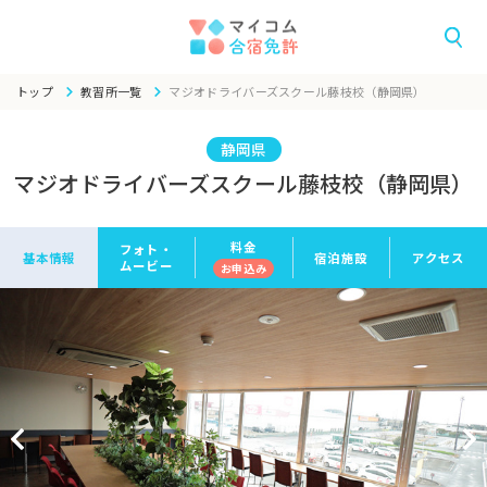
トップ
教習所一覧
マジオドライバーズスクール藤枝校（静岡県）
静岡県
マジオドライバーズスクール藤枝校（静岡県）
料金
フォト・
基本情報
宿泊施設
アクセス
ムービー
お申
込み