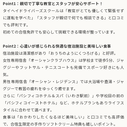
Point1：親切で丁寧な教官とスタッフが安心サポート！
タイヘイドライバーズスクールは「教官がとても優しくて緊張せず
に運転を学べた」「スタッフが親切で何でも相談できる」と口コミ
でも評判です。
初めての合宿免許でも安心して挑戦できる環境が整っています。
Point2：心遣いが感じられる快適な宿泊施設と美味しい食事
宿泊施設は清潔感があり「おうちのようにくつろげる」と好評。
女性専用宿舎「オーシャンクラブハウス」は学校まで徒歩5分、ジャ
グジーやフットサル・テニスコートも完備でスポーツ好きにも人
気。
男性専用宿舎「オーシャン・レジデンス」では大浴場や壺湯・ジャ
グジーで教習の疲れをゆっくり癒せます。
さらに「パシフィコホテル＆スパ（いわき駅前）」や学校目の前の
「パシフィコイーストホテル」など、ホテルプランもありライフス
タイルに合わせて選べます。
食事は「おかわりしたくなるほど美味しい」と口コミでも高評価
で、合宿生限定の手作りソフトクリーム特典も嬉しいポイント。