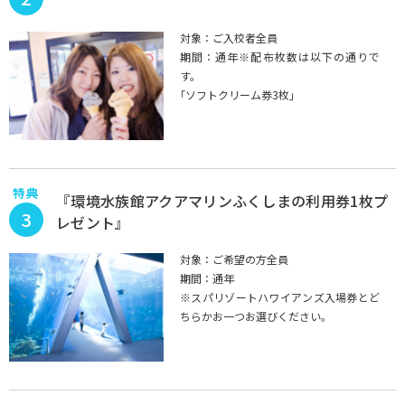
対象：ご入校者全員
期間：通年※配布枚数は以下の通りで
す。
｢ソフトクリーム券3枚｣
特典
『環境水族館アクアマリンふくしまの利用券1枚プ
3
レゼント』
対象：ご希望の方全員
期間：通年
※スパリゾートハワイアンズ入場券とど
ちらかお一つお選びください。