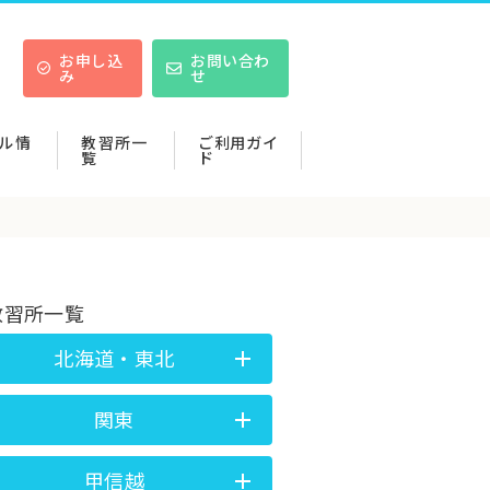
お申し込
お問い合わ
み
せ
ル情
教習所一
ご利用ガイ
覧
ド
教習所一覧
北海道・東北
関東
甲信越