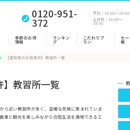
0120-951-
平日：
10:00〜19:00
372
土日祝：
10:00〜
18:00
季節のお得
ランキン
こだわりプ
セー
情報
グ
ラン
報
【愛知県の合宿免許】教習所一覧
許】教習所一覧
から近い教習所が多く、温暖な気候に恵まれていま
食事と観光を楽しみながら合宿生活を満喫できるエ