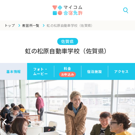
トップ
教習所一覧
虹の松原自動車学校（佐賀県）
佐賀県
虹の松原自動車学校（佐賀県）
料金
フォト・
基本情報
宿泊施設
アクセス
ムービー
お申
込み