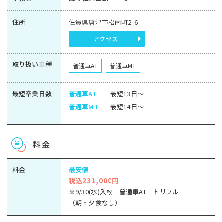
住所
佐賀県唐津市松南町2-6
アクセス
取り扱い車種
普通車AT
普通車MT
最短卒業日数
普通車AT
最短13日～
普通車MT
最短14日～
料金
料金
最安値
税込231,000円
※9/30(水)入校 普通車AT トリプル
（朝・夕食なし）