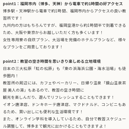
point1：福岡市内（博多、天神）から電車で約1時間の好アクセス
博多駅・天神駅から電車で約1時間、福岡市内からアクセスの良い教
習所です！
九州内の方はもちろんですが、福岡空港から約1時間半で到着できる
ため、大阪や東京からお越しいただく方も多くいます！
女性専用寮の自炊プラン、大浴場を完備のホテルプランなど、様々
なプランをご用意しております！
point2：教習の空き時間を思いきり楽しめる立地環境
日本の三大松原「虹の松原」も「東の浜海浜公園・海水浴場」も徒
歩圏内！
教習所の周辺には、カフェやベーカリー、日帰り温泉「鏡山温泉茶
屋 美人の湯」もあるので、教習の空き時間に
観光を楽しんだり、遊んでリフレッシュすることもできます！
イオン唐津店、ドンキホーテ唐津店、マクドナルド、コンビニもあ
るため、買い出しにも便利な生活環境です！
また、オンライン学科を導入しているため、自分で教習スケジュー
ル調整して、博多まで観光に出かけることもできますよ！