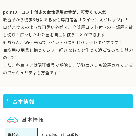
point3：ロフト付きの女性専用宿舎が、可愛くて人気
教習所から徒歩3分にある女性専用宿舎「ライセンスビレッジ」！
ログハウスのような可愛い外観で、全部屋ロフト付きの一部屋を貸
し切り！広々したお部屋を自由に使うことができます！
もちろん、Wi-Fi完備でトイレ・バスもセパレートタイプです！
自炊用の用具も揃っており、好きなものを作って過ごせるのも魅力
の1つ！
また、各室ドアは暗証番号で解除し、防犯カメラも設置されている
のでセキュリティも万全です！
基本情報
基本情報
学校名
虹の松原自動車学校