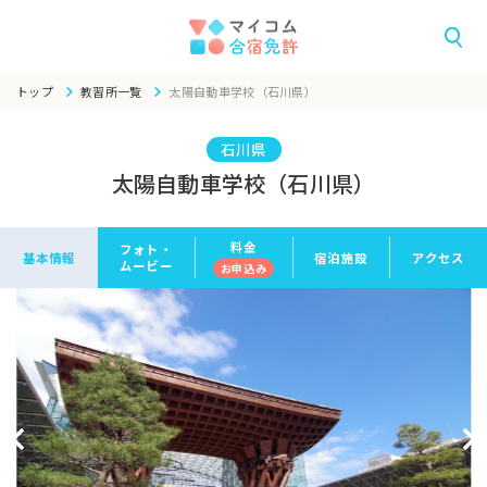
トップ
教習所一覧
太陽自動車学校（石川県）
石川県
太陽自動車学校（石川県）
料金
フォト・
基本情報
宿泊施設
アクセス
ムービー
お申
込み