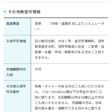
その他教習所情報
高速教習
実車 （天候・道路状況によりシミュレータ
ー）
入校不可地域
石川県河北郡、かほく市、金沢市粟崎町、羽咋
郡宝達志水町、羽咋市南部に在住・ご実家・住
民票・本籍・学校・勤務先がある方はご入校で
きません。
欠格期間中の
不可
入校
その他入校不
刺青・タトゥーのある方はご入校いただけませ
可の条件
ん。 7/21～9/16は22歳以下の学生の方のご入
校に限ります。左記期間以外は36歳以上の方は
ご入校いただけません。 外国籍の方は、日本
語の読み書き・理解ができる方のみに限りま