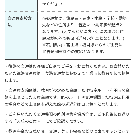
せください
交通費支給方
※交通費は、住民票・実家・本籍・学校・勤務
法
先などの住所より一番近いJR最寄駅が起点と
なります。(大学などが県内・近県の場合は住
民票が県外でも県内近県JR料金となります。)
※石川県内・富山県・福井県からのご出発は
JR普通列車料金の支給となります。
・往路の交通はお客様ご自身でご手配・お立替ください。お立替いた
だいた往路交通費は、復路交通費とあわせて卒業時に教習所にて精算
します。
・交通費支給額は、教習所の定めた金額または指定ルート利用時の金
額を上限とした実費金額です。他のルートや交通機関また指定席利用
の場合などで上限額を超えた際の超過分は自己負担となります。
・ご利用いただく交通機関の時刻や集合場所等は、ご予約後にお送り
する「入校のご案内」にてご確認ください。
・教習料金お支払い後、交通チケット完売などの理由でキャンセルす