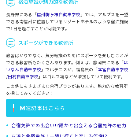
宿泊施設が魅力的な教習所
長野県にある「
信州駒ヶ根自動車学校
」では、アルプスを一望
できる南信州に位置しているリゾートホテルのような宿泊施設
で1日を過ごすことが可能です。
スポーツができる教習所
教習ばかりでなく、気分転換のためにスポーツを楽しむことが
できる教習所もたくさんあります。例えば、静岡県にある「
は
いなん自動車学校
」ではテニスが、福島県の「
本宮自動車学校
/
田村自動車学校
」はゴルフ場などが隣接していて便利です。
この他にもさまざまな合宿プランがあります。魅力的な教習所
を探してみてください！
関連記事はこちら
合宿免許での出会い!?誰かと出会える合宿免許の魅力
友達と合宿免許！一緒に行くと楽しみ倍増!?