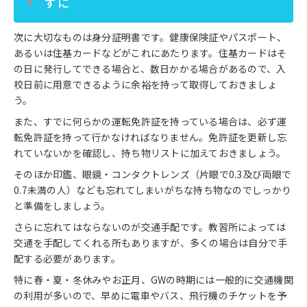
ずに
次に大切なものは身分証明書です。健康保険証やパスポート、
あるいは住基カードなどがこれにあたります。住基カードはそ
の日に発行してできる場合と、数日かかる場合があるので、入
校日前に用意できるように余裕を持って取得しておきましょ
う。
また、すでに何らかの運転免許証を持っている場合は、必ず運
転免許証を持って行かなければなりません。免許証を更新し忘
れていないかを確認し、持ち物リストに加えておきましょう。
そのほか印鑑、眼鏡・コンタクトレンズ（片眼で0.3及び両眼で
0.7未満の人）なども忘れてしまいがちな持ち物なのでしっかり
と準備をしましょう。
さらに忘れてはならないのが交通手配です。教習所によっては
交通を手配してくれる所もありますが、多くの場合は自分で手
配する必要があります。
特に春・夏・冬休みやお正月、GWの時期には一般的に交通機関
の利用が多いので、早めに電車やバス、飛行機のチケットを予