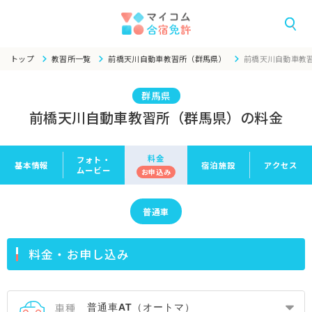
トップ
教習所一覧
前橋天川自動車教習所（群馬県）
前橋天川自動車教
群馬県
前橋天川自動車教習所（群馬県）の料金
料金
フォト・
基本情報
宿泊施設
アクセス
ムービー
お申
込み
普通車
料金・お申し込み
車種