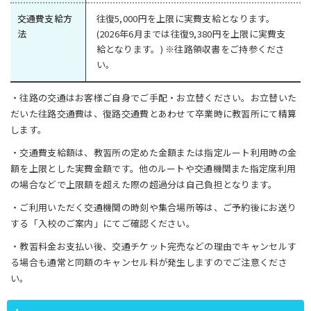
交通費支給方
往復5,000円を上限に実費支給となります。
法
(2026年6月までは往復9,380円を上限に実費支
給となります。) ※往路領収書をご持参くださ
い。
・往路の交通はお客様ご自身でご手配・お立替ください。お立替いた
だいた往路交通費は、復路交通費とあわせて卒業時に教習所にて精算
します。
・交通費支給額は、教習所の定めた金額または指定ルート利用時の金
額を上限とした実費金額です。他のルートや交通機関また指定席利用
の場合などで上限額を超えた際の超過分は自己負担となります。
・ご利用いただく交通機関の時刻や集合場所等は、ご予約後にお送り
する「入校のご案内」にてご確認ください。
・教習料金お支払い後、交通チケット完売などの理由でキャンセルす
る場合も通常と同額のキャンセル料が発生しますのでご注意くださ
い。