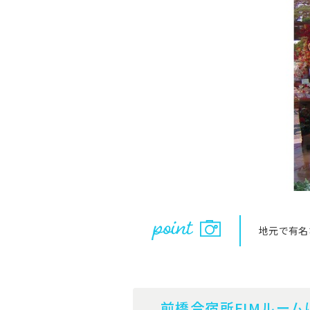
地元で有名
前橋合宿所FIMルー