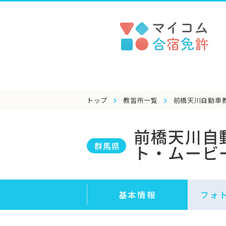
トップ
教習所一覧
前橋天川自動車
前橋天川自
群馬県
ト・ムービ
基本情報
フォ