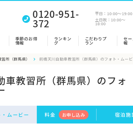
0120-951-
平日：
10:00〜19:00
372
土日祝：
10:00〜
18:00
季節のお得
ランキン
こだわりプ
セー
情報
グ
ラン
報
教習所（群馬県）
前橋天川自動車教習所（群馬県）のフォト・ムービ
動車教習所（群馬県）のフォ
ー
ト・
ムービー
料金
宿泊施
お申
し
込み