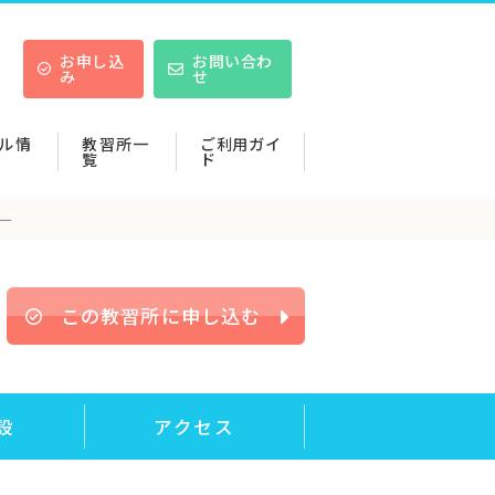
お申し込
お問い合わ
み
せ
ル情
教習所一
ご利用ガイ
覧
ド
ー
この教習所に申し込む
設
アクセス