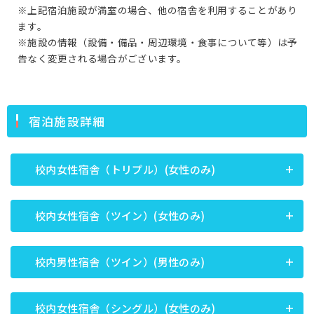
※上記宿泊施設が満室の場合、他の宿舎を利用することがあり
ます。
※施設の情報（設備・備品・周辺環境・食事について等）は予
告なく変更される場合がございます。
宿泊施設詳細
校内女性宿舎（トリプル）(女性のみ)
校内女性宿舎（ツイン）(女性のみ)
校内男性宿舎（ツイン）(男性のみ)
校内女性宿舎（シングル）(女性のみ)