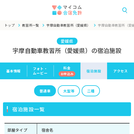
トップ
教習所一覧
宇摩自動車教習所（愛媛県）
宇摩自動車教習所（愛
愛媛県
宇摩自動車教習所（愛媛県）の宿泊施設
料金
フォト・
基本情報
宿泊施設
アクセス
ムービー
お申
込み
普通車
大型等
二種
宿泊施設一覧
部屋タイプ
宿舎名