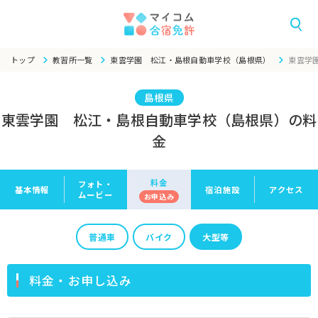
トップ
教習所一覧
東雲学園 松江・島根自動車学校（島根県）
東雲学
島根県
東雲学園 松江・島根自動車学校（島根県）の料
金
料金
フォト・
基本情報
宿泊施設
アクセス
ムービー
お申
込み
普通車
バイク
大型等
料金・お申し込み