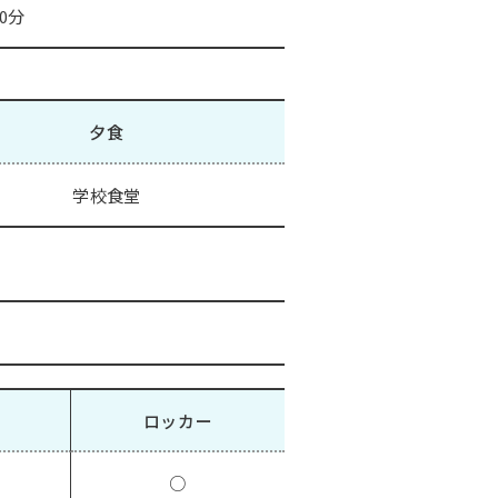
0分
夕食
学校食堂
ロッカー
○