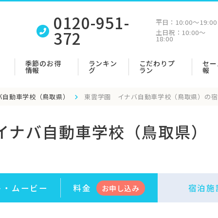
0120-951-
平日：
10:00〜19:00
372
土日祝：
10:00〜
18:00
季節のお得
ランキン
こだわりプ
セー
情報
グ
ラン
報
バ自動車学校（鳥取県）
東雲学園 イナバ自動車学校（鳥取県）の宿
イナバ自動車学校（鳥取県）
ト・
ムービー
料金
宿泊施
お申
し
込み