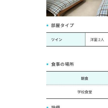
部屋タイプ
ツイン
洋室:2人
食事の場所
朝食
学校食堂
設備