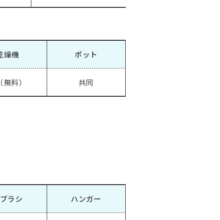
乾燥機
ポット
（無料）
共同
ブラシ
ハンガー