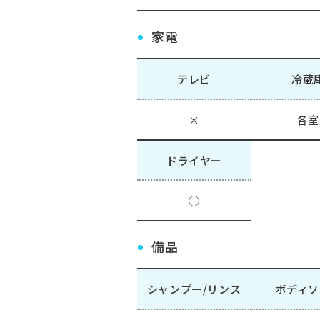
家電
テレビ
冷蔵
×
各室
ドライヤー
◯
備品
シャンプー/リンス
ボディソ