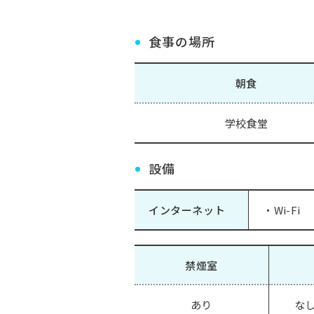
食事の場所
朝食
学校食堂
設備
インターネット
・Wi-Fi
禁煙室
あり
なし