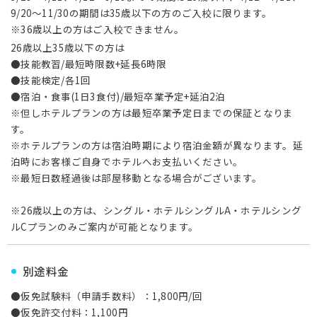
9/20～11/30の期間は35歳以下の方のご入校に限ります。
※36歳以上の方はご入校できません。
26歳以上35歳以下の方は
●技能教習/最短時限数+延長6時限
●技能検定/各1回
●宿泊・食事(1日3食付)/最短卒業予定+延泊2泊
※但しホテルプランの方は最短卒業予定日までの保証となりま
す。
※ホテルプランの方は宿泊時期により宿泊金額が異なります。延
泊時にお客様ご自身でホテルへお支払いください。
※最短日数経過後は部屋移動となる場合がございます。
※26歳以上の方は、シングル・ホテルシングルA・ホテルシング
ルCプランのみご案内が可能となります。
別途料金
●仮免試験料（申請手数料）：1,800円/回
●仮免許交付料：1,100円