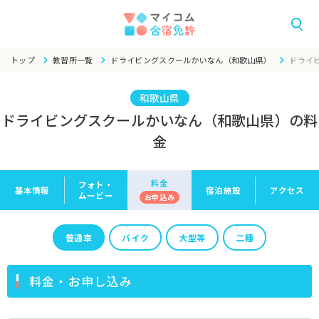
トップ
教習所一覧
ドライビングスクールかいなん（和歌山県）
ドライ
和歌山県
ドライビングスクールかいなん（和歌山県）の料
金
料金
フォト・
基本情報
宿泊施設
アクセス
ムービー
お申
込み
普通車
バイク
大型等
二種
料金・お申し込み