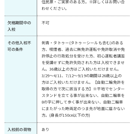
住民票・ご実家のある方。※詳しくはお問い合
わせください。
欠格期間中の
不可
入校
その他入校不
刺青・タトゥー(タトゥーシールも含む)のある
可の条件
方、喫煙者、過去に無免許運転や免許取消や免
許停止の行政処分を受けた方、初心運転者講習
を受講せずに免許失効された方は入校できませ
ん。36歳以上の方はご入校いただけません。
3/29～4/11、7/12～9/19の期間は26歳以上の
方はご入校いただけません。【自動二輪免許を
取得の方で次に該当する方】※平地でセンター
スタンドを立てる事が出来ない、自動二輪車を
8の字に押して歩く事が出来ない、自動二輪車
にまたがった時両足のつま先が地面に届かない
方。(身長が150㎝以下の方)
入校前の荷物
あり