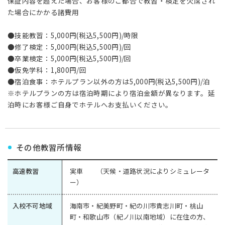
保証内容を超えた場合、お客様のご都合で教習・検定を欠席され
た場合にかかる諸費用
●技能教習：5,000円(税込5,500円)/時限
●修了検定：5,000円(税込5,500円)/回
●卒業検定：5,000円(税込5,500円)/回
●仮免学科：1,800円/回
●宿泊食事：ホテルプラン以外の方は5,000円(税込5,500円)/泊
※ホテルプランの方は宿泊時期により宿泊金額が異なります。延
泊時にお客様ご自身でホテルへお支払いください。
その他教習所情報
高速教習
実車 （天候・道路状況によりシミュレータ
ー）
入校不可地域
海南市・紀美野町・紀の川市貴志川町・桃山
町・和歌山市（紀ノ川以南地域）に在住の方、