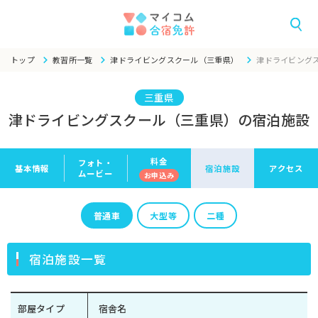
トップ
教習所一覧
津ドライビングスクール（三重県）
津ドライビング
三重県
津ドライビングスクール（三重県）の宿泊施設
料金
フォト・
基本情報
宿泊施設
アクセス
ムービー
お申
込み
普通車
大型等
二種
宿泊施設一覧
部屋タイプ
宿舎名