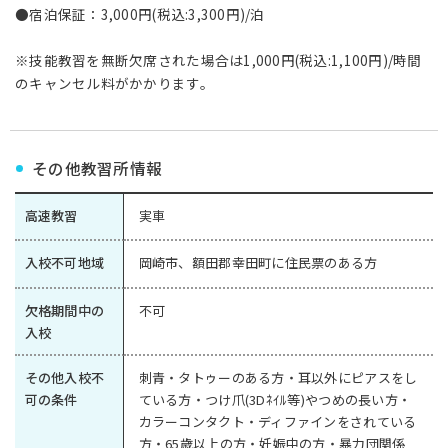
●宿泊保証：3,000円(税込:3,300円)/泊
※技能教習を無断欠席された場合は1,000円(税込:1,100円)/時間
のキャンセル料がかかります。
その他教習所情報
高速教習
実車
入校不可地域
岡崎市、額田郡幸田町に住民票のある方
欠格期間中の
不可
入校
その他入校不
刺青・タトゥーのある方・耳以外にピアスをし
可の条件
ている方・つけ爪(3Dﾈｲﾙ等)やつめの長い方・
カラーコンタクト・ディファインをされている
方・65歳以上の方・妊娠中の方・暴力団関係