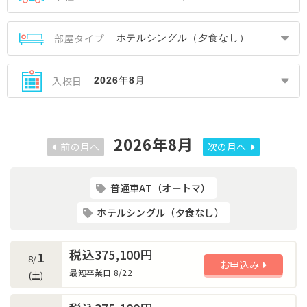
部屋タイプ
入校日
2026年8月
前の月へ
次の月へ
普通車AT（オートマ）
ホテルシングル（夕食なし）
税込375,100円
1
8/
お申込み
最短卒業日 8/22
(土)