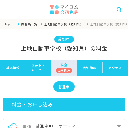
トップ
教習所一覧
上地自動車学校（愛知県）
上地自動車学校（愛知県
愛知県
上地自動車学校（愛知県）の料金
料金
フォト・
基本情報
宿泊施設
アクセス
ムービー
お申
込み
普通車
料金・お申し込み
車種