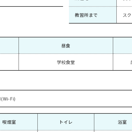
教習所まで
スク
昼食
）
学校食堂
Wi-Fi)
喫煙室
トイレ
浴室