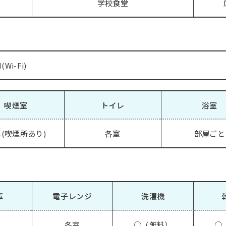
）
学校食堂
Wi-Fi)
喫煙室
トイレ
浴室
(喫煙所あり)
各室
部屋ごと
庫
電子レンジ
洗濯機
各室
○（無料）
○