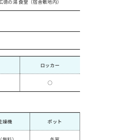
広徳の湯 食堂（宿舎敷地内）
ロッカー
○
乾燥機
ポット
（無料）
各室