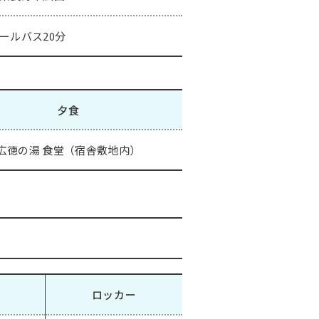
ールバス20分
夕食
広徳の湯 食堂（宿舎敷地内）
ロッカー