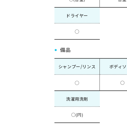
ドライヤー
◯
備品
シャンプー/リンス
ボディソ
◯
○
洗濯用洗剤
○(円)