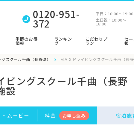
0120-951-
平日：
10:00〜19:00
372
土日祝：
10:00〜
18:00
季節のお得
ランキン
こだわりプ
セー
情報
グ
ラン
報
ングスクール千曲（長野県）
ＭＡＸドライビングスクール千曲（長野
イビングスクール千曲（長野
施設
ト・
ムービー
料金
宿泊施
お申
し
込み