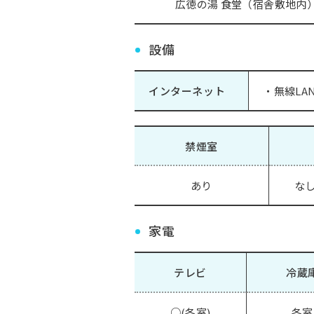
広徳の湯 食堂（宿舎敷地内
設備
インターネット
・無線LAN(
禁煙室
あり
なし
家電
テレビ
冷蔵
○(各室)
各室