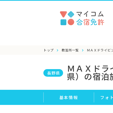
トップ
教習所一覧
ＭＡＸドライビ
ＭＡＸドラ
長野県
県）の宿泊
基本情報
フォ