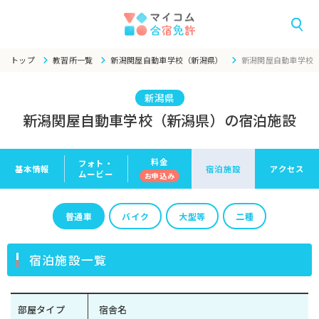
トップ
教習所一覧
新潟関屋自動車学校（新潟県）
新潟関屋自動車学校
新潟県
新潟関屋自動車学校（新潟県）の宿泊施設
料金
フォト・
基本情報
宿泊施設
アクセス
ムービー
お申
込み
普通車
バイク
大型等
二種
宿泊施設一覧
部屋タイプ
宿舎名