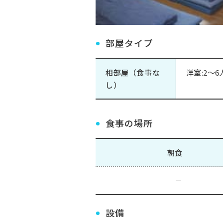
部屋タイプ
相部屋（食事な
洋室:2～6
し）
食事の場所
朝食
－
設備