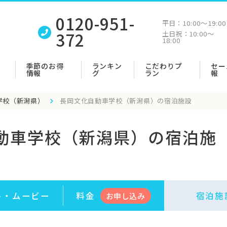
0120-951-
平日：
10:00〜19:00
372
土日祝：
10:00〜
18:00
季節のお得
ランキン
こだわりプ
セー
情報
グ
ラン
報
学校（新潟県）
長岡文化自動車学校（新潟県）の宿泊施設
動車学校（新潟県）の宿泊施
ト・
ムービー
料金
宿泊施
お申
し
込み