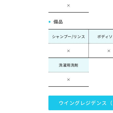
×
備品
シャンプー/リンス
ボディソ
×
×
洗濯用洗剤
×
ウイングレジデンス（