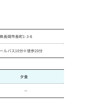
県長岡市長町1-3-8
ールバス10分※徒歩20分
夕食
－