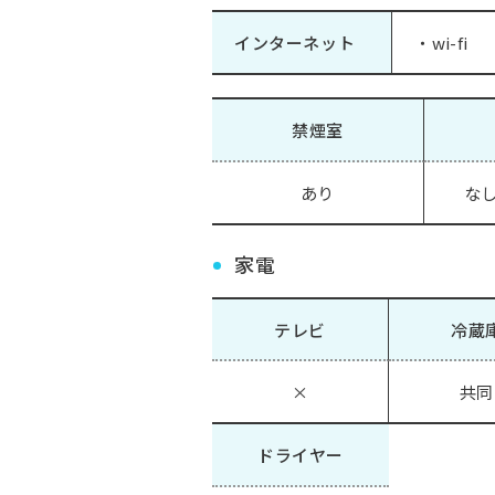
インターネット
・wi-fi
禁煙室
あり
なし
家電
テレビ
冷蔵
×
共同
ドライヤー