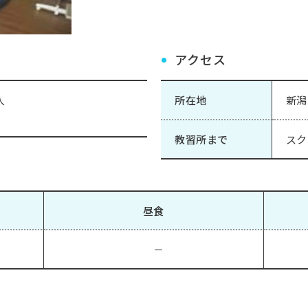
アクセス
人
所在地
新潟
教習所まで
スク
昼食
－