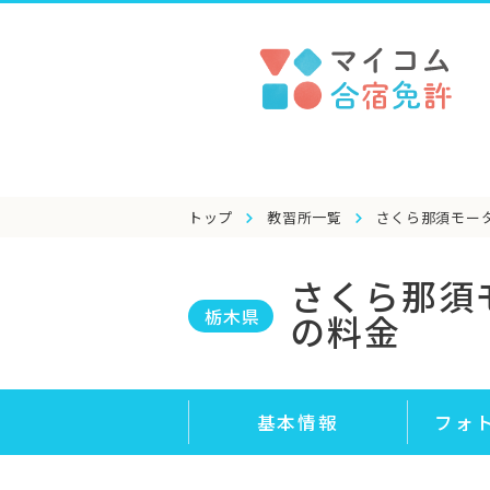
トップ
教習所一覧
さくら那須モー
さくら那須
栃木県
の料金
基本情報
フォ