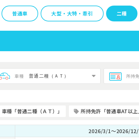
普通車
大型・大特・牽引
二種
車種
所持
車種「普通二種（ＡＴ）」
所持免許「普通車AT以上
2026/3/1～2026/12/