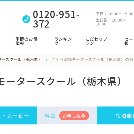
0120-951-
平日：
10:00〜19:00
372
土日祝：
10:00〜
18:00
季節のお得
ランキン
こだわりプ
セー
情報
グ
ラン
報
タースクール（栃木県）
さくら那須モータースクール（栃木県）の料
モータースクール（栃木県）
ト・
ムービー
料金
宿泊施
お申
し
込み