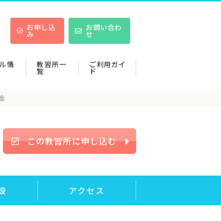
お申し込
お問い合わ
み
せ
ル情
教習所一
ご利用ガイ
覧
ド
金
この教習所に申し込む
設
アクセス