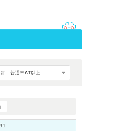
免許
」
31