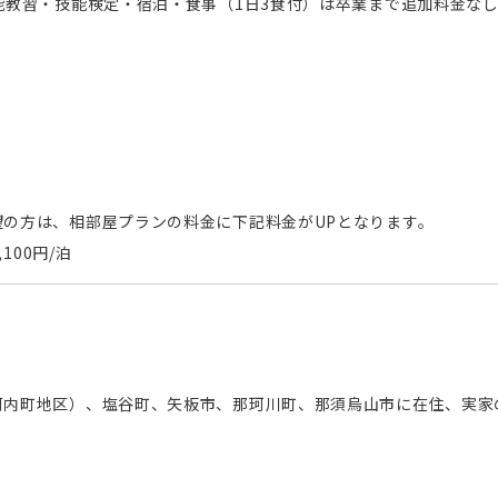
能教習・技能検定・宿泊・食事（1日3食付）は卒業まで追加料金な
の方は、相部屋プランの料金に下記料金がUPとなります。
100円/泊
。
河内町地区）、塩谷町、矢板市、那珂川町、那須烏山市に在住、実家
。