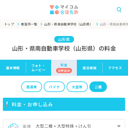
トップ
教習所一覧
山形・県南自動車学校（山形県）
山形・県南自動車
山形県
山形・県南自動車学校（山形県）の料金
料金
フォト・
基本情報
宿泊施設
アクセス
ムービー
お申
込み
普通車
バイク
大型等
二種
料金・お申し込み
車種