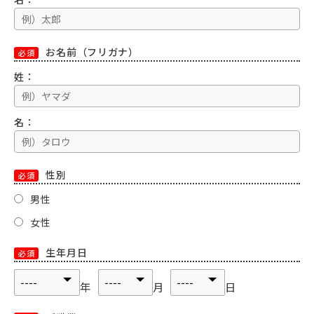
お名前（フリガナ）
必須
姓：
名：
性別
必須
男性
女性
生年月日
必須
年
月
日