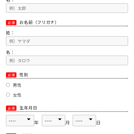
お名前（フリガナ）
必須
姓：
名：
性別
必須
男性
女性
生年月日
必須
年
月
日