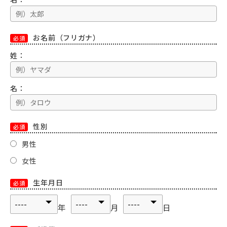
お名前（フリガナ）
必須
姓：
名：
性別
必須
男性
女性
生年月日
必須
年
月
日