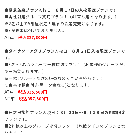
●
横倉鉱泉プラン
入校日：
８月１7日の入校限定
プランです。
■男性限定グループ貸切プラン！（AT車限定となります。）
※2名以上で5部屋限定！埋まり次第完売となります。
※3食食事は付いておりません。
AT車
税込327,800円
●
ダイナソーアグリプラン
入校日：
８月２1日入校限定
プランで
す。
■3名～5名のグループ一棟貸切プラン！（お客様のグループだけ
で一棟貸切れます。）
※一棟1グループだけの販売なので早い者勝ちです！
※食事は朝食付き(昼・夕食なし)となります。
AT車
税込335,500円
MT車
税込357,500円
●日之出旅館プラン入校日：
８月２1日～９月２８日の期間限定
プランです。
■2名様以上のグループ貸切プラン！（旅館タイプのプランとな
ります。）