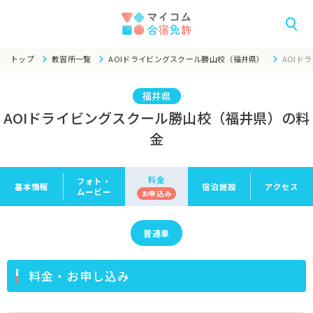
トップ
教習所一覧
AOIドライビングスクール勝山校（福井県）
AOIド
福井県
AOIドライビングスクール勝山校（福井県）の料
金
料金
フォト・
基本情報
宿泊施設
アクセス
ムービー
お申
込み
普通車
料金・お申し込み