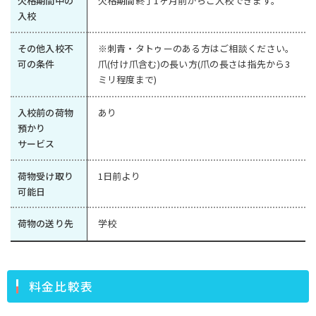
欠格期間中の
欠格期間終了1ヶ月前からご入校できます。
入校
その他入校不
※刺青・タトゥーのある方はご相談ください。
可の条件
爪(付け爪含む)の長い方(爪の長さは指先から3
ミリ程度まで)
入校前の荷物
あり
預かり
サービス
荷物受け取り
1日前より
可能日
荷物の送り先
学校
料金比較表