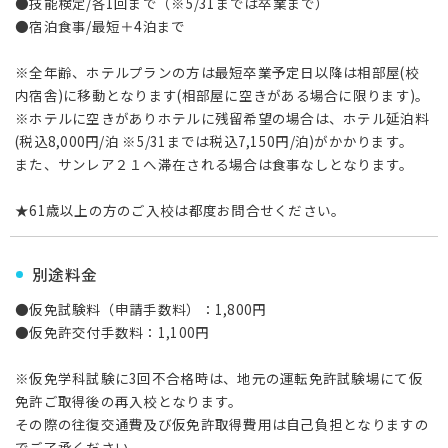
●技能検定/各1回まで（※5/31までは卒業まで）
●宿泊食事/最短＋4泊まで
※全年齢、ホテルプランの方は最短卒業予定日以降は相部屋(校
内宿舎)に移動となります(相部屋に空きがある場合に限ります)。
※ホテルに空きがありホテルに残留希望の場合は、ホテル延泊料
(税込8,000円/泊 ※5/31までは税込7,150円/泊)がかかります。
また、サンレア２１へ滞在される場合は食事なしとなります。
★61歳以上の方のご入校は都度お問合せください。
別途料金
●仮免試験料（申請手数料）：1,800円
●仮免許交付手数料：1,100円
※仮免学科試験に3回不合格時は、地元の運転免許試験場にて仮
免許ご取得後の再入校となります。
その際の往復交通費及び仮免許取得費用は自己負担となりますの
でご了承ください。