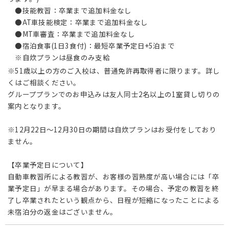
●技能教習：卒業まで追加料金なし
●AT車技能検定：卒業まで追加料金なし
●MT車審査：卒業まで追加料金なし
●宿泊食事(1日3食付)：最短卒業予定日+5泊まで
※自炊プランは昼食のみ支給
※51歳以上の方のご入校は、普通免許再取得者に限ります。詳し
くはご相談ください。
グループプランでのお申込みは友人同士2名以上の1室貸し切りの
案内となります。
※12月22日～12月30日の期間は自炊プランはお受付をしており
ません。
【卒業予定日について】
自動車教習所による教習が、お客様の習熟度が高い場合には「卒
業予定日」が早まる場合があります。その場合、予定の教習を終
了し卒業されたという観点から、日程が短縮になったことによる
未宿泊分の返金はございません。