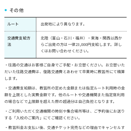
その他
ルート
出発地により異なります。
交通費支給方
北陸（富山・石川・福井）・東海・関西以西か
法
らご出発の方は一律23,000円支給します。詳し
くはお問い合わせください。
・往路の交通はお客様ご自身でご手配・お立替ください。お立替いた
だいた往路交通費は、復路交通費とあわせて卒業時に教習所にて精算
します。
・交通費支給額は、教習所の定めた金額または指定ルート利用時の金
額を上限とした実費金額です。他のルートや交通機関また指定席利用
の場合などで上限額を超えた際の超過分は自己負担となります。
・ご利用いただく交通機関の時刻や集合場所等は、ご予約後にお送り
する「入校のご案内」にてご確認ください。
・教習料金お支払い後、交通チケット完売などの理由でキャンセルす