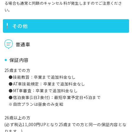
る場合も通常と同額のキャンセル料が発生しますのでご注意くださ
い。
その他
普通車
保証内容
25歳までの方
●技能教習：卒業まで追加料金なし
●AT車技能検定：卒業まで追加料金なし
●MT車審査：卒業まで追加料金なし
●宿泊食事(1日3食付)：最短卒業予定日+5泊まで
※自炊プランは昼食のみ支給
26歳以上の方
(必ず税込11,000円UPとなり25歳までの方と同一の保証内容とな
ります。)