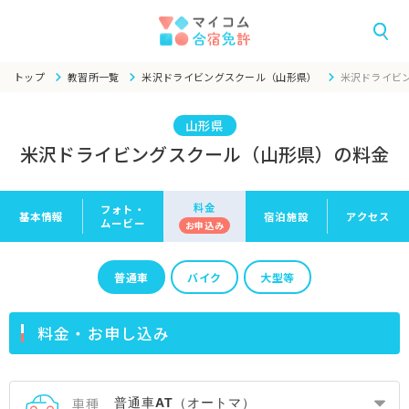
トップ
教習所一覧
米沢ドライビングスクール（山形県）
米沢ドライビ
山形県
米沢ドライビングスクール（山形県）の料金
料金
フォト・
基本情報
宿泊施設
アクセス
ムービー
お申
込み
普通車
バイク
大型等
料金・お申し込み
車種